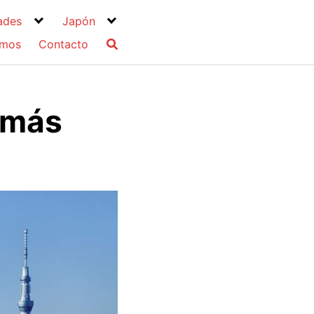
ades
Japón
omos
Contacto
 más