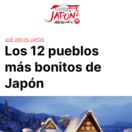
S
a
l
t
a
r
QUÉ VER EN JAPÓN
Los 12 pueblos
a
l
c
más bonitos de
o
n
Japón
t
e
n
i
d
o