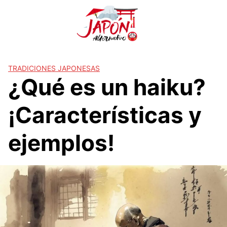
S
a
l
t
a
r
TRADICIONES JAPONESAS
¿Qué es un haiku?
a
l
c
¡Características y
o
n
ejemplos!
t
e
n
i
d
o