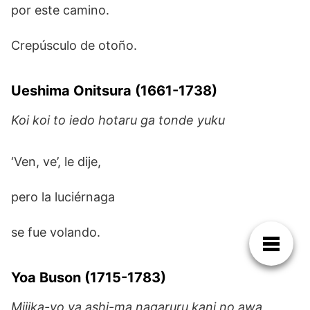
por este camino.
Crepúsculo de otoño.
Ueshima Onitsura (1661-1738)
Koi koi to iedo hotaru ga tonde yuku
‘Ven, ve’, le dije,
pero la luciérnaga
se fue volando.
Yoa Buson (1715-1783)
Mijika-yo ya ashi-ma nagaruru kani no awa