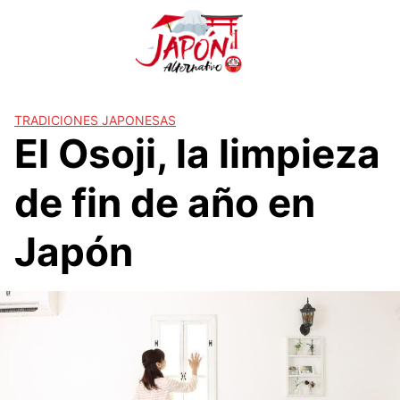
S
a
l
t
a
r
TRADICIONES JAPONESAS
El Osoji, la limpieza
a
l
c
de fin de año en
o
n
Japón
t
e
n
i
d
o