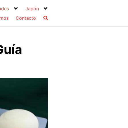
ades
Japón
omos
Contacto
Guía