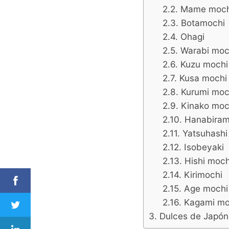
Mame moch
Botamochi
Ohagi
Warabi moc
Kuzu mochi
Kusa mochi
Kurumi moc
Kinako moc
Hanabiram
Yatsuhashi
Isobeyaki
Hishi moch
Kirimochi
Age mochi
Kagami mo
Dulces de Japón