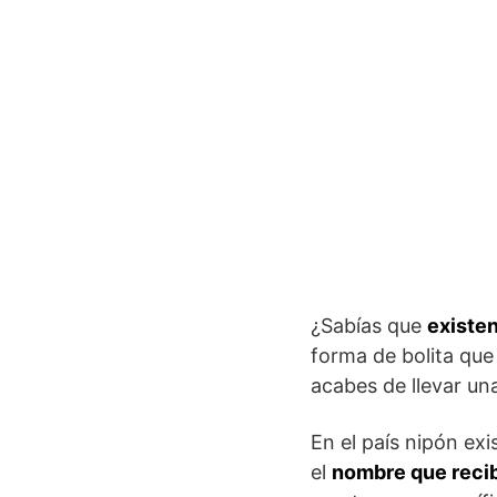
¿Sabías que
existe
forma de bolita qu
acabes de llevar un
En el país nipón exi
el
nombre que recibe