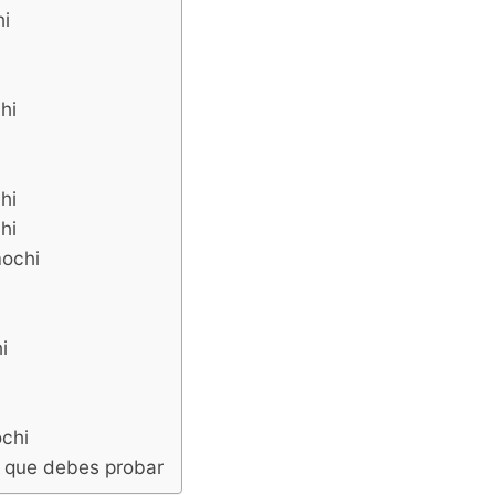
i
hi
hi
hi
ochi
i
chi
 que debes probar