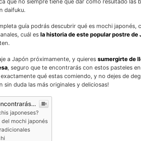
ca que no siempre tiene que dar como resultado las bo
n daifuku.
mpleta guía podrás descubrir qué es mochi japonés, 
anales, cuál es
la historia de este popular postre de
ten.
iaje a Japón próximamente, y quieres
sumergirte de ll
esa
, seguro que te encontrarás con estos pasteles en
 exactamente qué estas comiendo, y no dejes de degu
n sin duda las más originales y deliciosas!
encontrarás...
chis japoneses?
 del mochi japonés
radicionales
hi