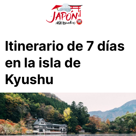
S
a
l
t
a
r
Itinerario de 7 días
a
l
en la isla de
c
o
Kyushu
n
t
e
n
i
d
o