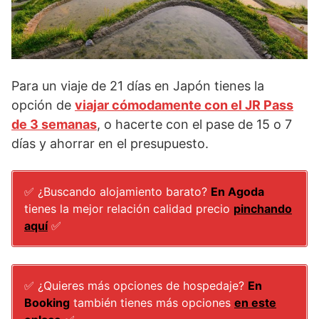
Para un viaje de 21 días en Japón tienes la
opción de
viajar cómodamente con el JR Pass
de 3 semanas
, o hacerte con el pase de 15 o 7
días y ahorrar en el presupuesto.
✅ ¿Buscando alojamiento barato?
En Agoda
tienes la mejor relación calidad precio
pinchando
aquí
✅
✅ ¿Quieres más opciones de hospedaje?
En
Booking
también tienes más opciones
en este