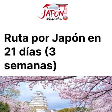
S
a
l
t
a
r
Ruta por Japón en
a
l
21 días (3
c
o
semanas)
n
t
e
n
i
d
o