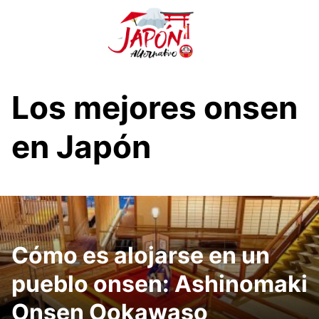
S
a
l
t
a
r
Los mejores onsen
a
l
en Japón
c
o
n
t
e
n
i
Cómo es alojarse en un
d
pueblo onsen: Ashinomaki
o
Onsen Ookawaso