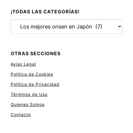
¡TODAS LAS CATEGORÍAS!
¡
T
o
d
a
OTRAS SECCIONES
s
Aviso Legal
l
a
Política de Cookies
s
Política de Privacidad
c
a
Términos de Uso
t
Quienes Somos
e
Contacto
g
o
r