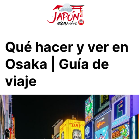
S
a
l
t
a
r
Qué hacer y ver en
a
l
Osaka | Guía de
c
o
viaje
n
t
e
n
i
d
o