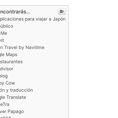
encontrarás...
plicaciones para viajar a Japón
úblico
.Me
it
an Travel by Navitime
gle Maps
staurantes
advisor
elog
ppy Cow
ón y traducción
le Translate
ceTra
ver Papago