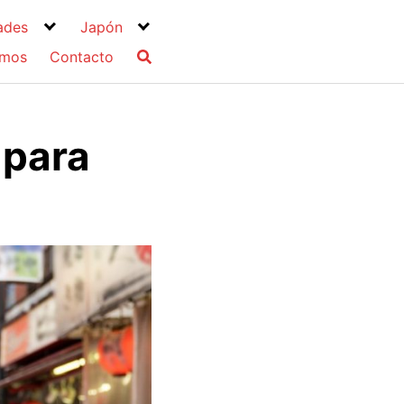
ades
Japón
omos
Contacto
 para