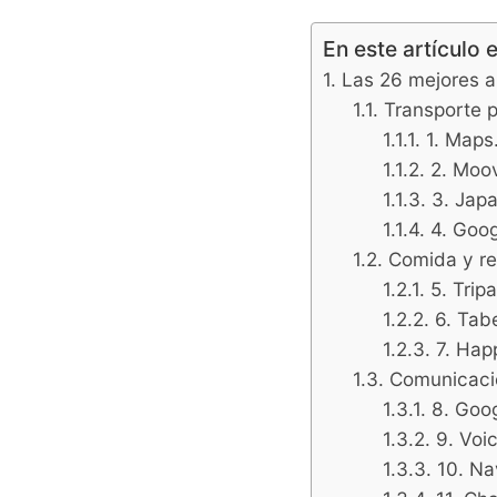
En este artículo 
Las 26 mejores a
Transporte p
1. Maps
2. Moov
3. Jap
4. Goo
Comida y re
5. Trip
6. Tab
7. Ha
Comunicaci
8. Goog
9. Voi
10. Na