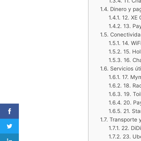
11. Ch
Dinero y pa
12. XE 
13. Pa
Conectivida
14. Wi
15. Hol
16. Ch
Servicios út
17. My
18. Ra
19. Toi
20. Pa
21. St
Transporte 
22. DiDi
23. Ub