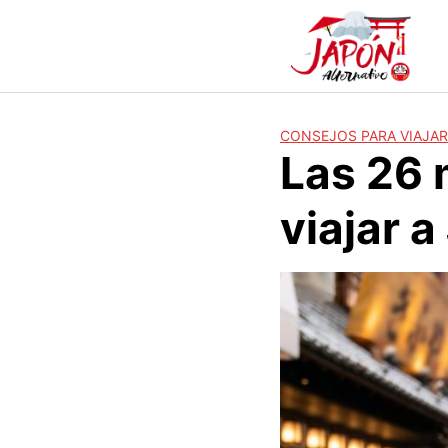
S
a
l
t
a
r
CONSEJOS PARA VIAJAR
a
Las 26 
l
c
viajar 
o
n
t
e
n
i
d
o