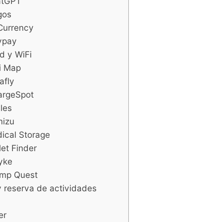
atGPT
gos
Currency
ypay
d y WiFi
Fi Map
afly
argeSpot
iles
mizu
dical Storage
let Finder
yke
amp Quest
y reserva de actividades
er