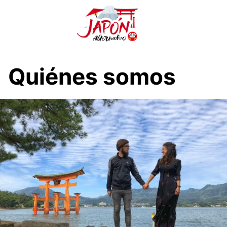
S
a
l
t
a
r
Quiénes somos
a
l
c
o
n
t
e
n
i
d
o