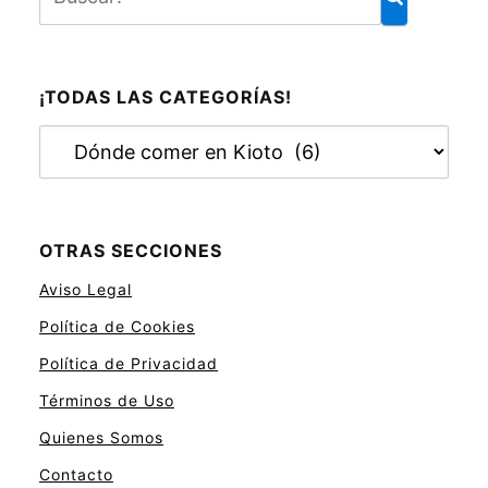
¡TODAS LAS CATEGORÍAS!
¡
T
o
d
a
OTRAS SECCIONES
s
Aviso Legal
l
a
Política de Cookies
s
Política de Privacidad
c
a
Términos de Uso
t
Quienes Somos
e
Contacto
g