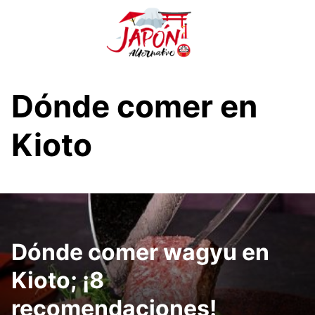
S
a
l
t
a
r
Dónde comer en
a
l
Kioto
c
o
n
t
e
n
i
Dónde comer wagyu en
d
Kioto; ¡8
o
recomendaciones!