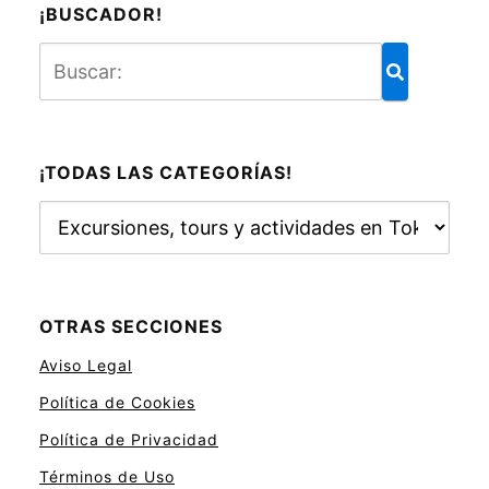
¡BUSCADOR!
¡TODAS LAS CATEGORÍAS!
¡
T
o
d
a
OTRAS SECCIONES
s
Aviso Legal
l
a
Política de Cookies
s
Política de Privacidad
c
a
Términos de Uso