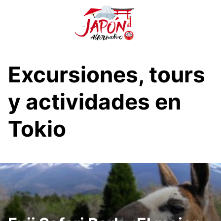
S
a
l
t
a
r
Excursiones, tours
a
l
y actividades en
c
o
Tokio
n
t
e
n
i
d
o