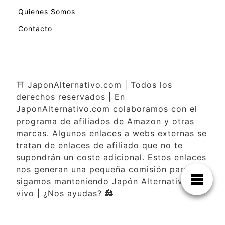
t
Quienes Somos
e
Contacto
g
o
r
í
a
⛩ JaponAlternativo.com | Todos los
s
derechos reservados | En
!
JaponAlternativo.com colaboramos con el
programa de afiliados de Amazon y otras
marcas. Algunos enlaces a webs externas se
tratan de enlaces de afiliado que no te
supondrán un coste adicional. Estos enlaces
nos generan una pequeña comisión para que
sigamos manteniendo Japón Alternativo
vivo | ¿Nos ayudas? 🏯