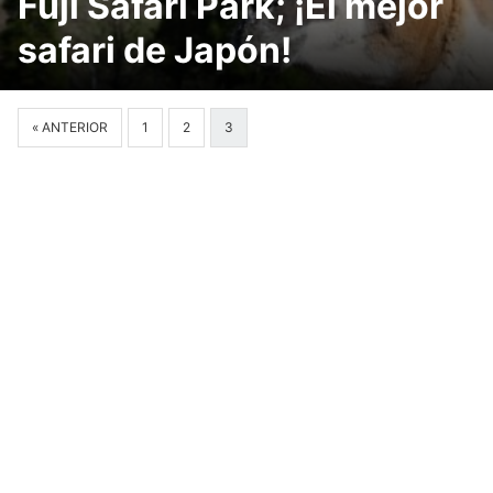
Fuji Safari Park; ¡El mejor
safari de Japón!
« ANTERIOR
1
2
3