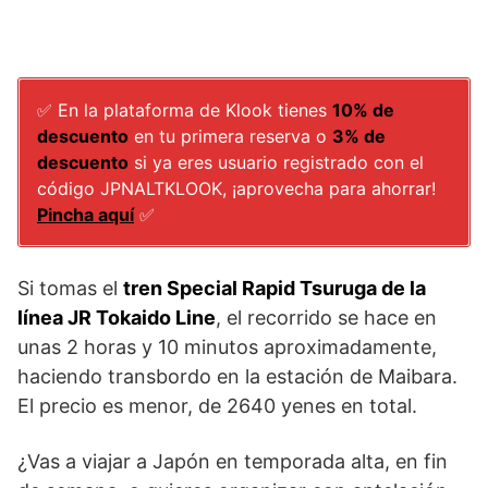
✅ En la plataforma de Klook tienes
10% de
descuento
en tu primera reserva o
3% de
descuento
si ya eres usuario registrado con el
código JPNALTKLOOK, ¡aprovecha para ahorrar!
Pincha aquí
✅
Si tomas el
tren Special Rapid Tsuruga de la
línea JR Tokaido Line
, el recorrido se hace en
unas 2 horas y 10 minutos aproximadamente,
haciendo transbordo en la estación de Maibara.
El precio es menor, de 2640 yenes en total.
¿Vas a viajar a Japón en temporada alta, en fin