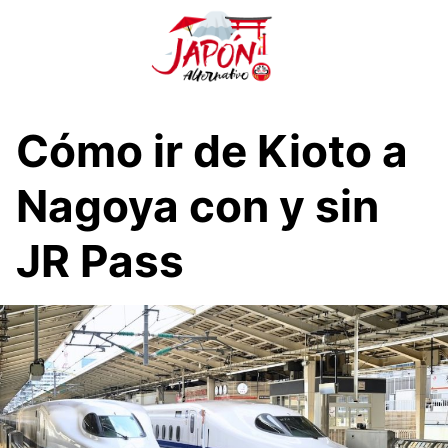
S
a
l
t
a
r
Cómo ir de Kioto a
a
l
Nagoya con y sin
c
o
JR Pass
n
t
e
n
i
d
o