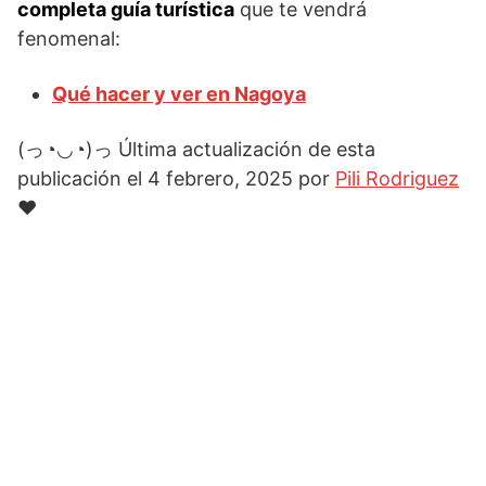
completa guía turística
que te vendrá
fenomenal:
Qué hacer y ver en Nagoya
(っ◔◡◔)っ Última actualización de esta
publicación el 4 febrero, 2025 por
Pili Rodriguez
♥