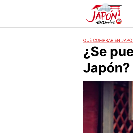
S
a
l
t
a
r
QUÉ COMPRAR EN JAP
a
¿Se pue
l
c
Japón?
o
n
t
e
n
i
d
o