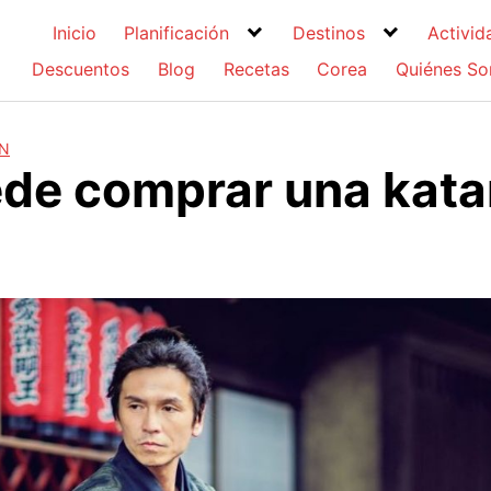
Inicio
Planificación
Destinos
Activid
Descuentos
Blog
Recetas
Corea
Quiénes S
ÓN
de comprar una kata