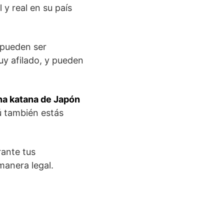
y real en su país
 pueden ser
uy afilado, y pueden
na katana de Japón
ú también estás
rante tus
manera legal.