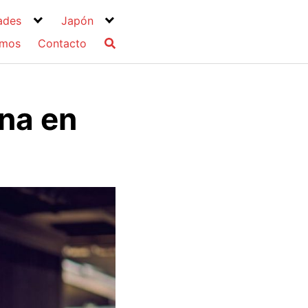
ades
Japón
omos
Contacto
na en