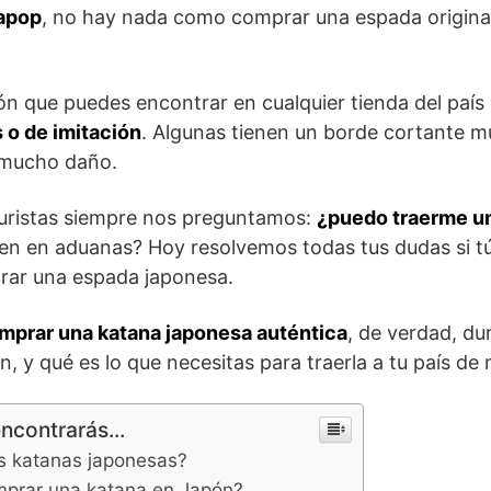
lapop
, no hay nada como comprar una espada original 
n que puedes encontrar en cualquier tienda del país
s o de imitación
. Algunas tienen un borde cortante m
 mucho daño.
turistas siempre nos preguntamos:
¿puedo traerme u
sen en aduanas? Hoy resolvemos todas tus dudas si t
rar una espada japonesa.
mprar una katana japonesa auténtica
, de verdad, du
, y qué es lo que necesitas para traerla a tu país de 
encontrarás...
s katanas japonesas?
prar una katana en Japón?