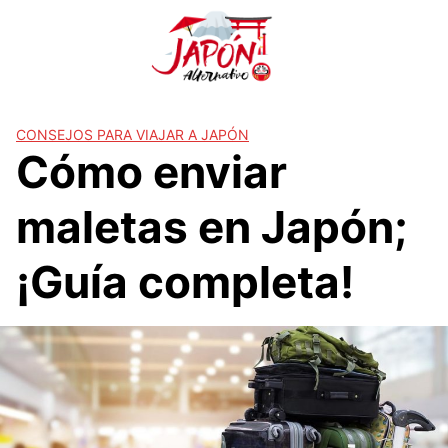
S
a
l
t
a
r
CONSEJOS PARA VIAJAR A JAPÓN
Cómo enviar
a
l
c
maletas en Japón;
o
n
¡Guía completa!
t
e
n
i
d
o