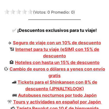
(Votos:
0
Promedio:
0
)
___________________________
✅
¡Descuentos exclusivos para tu viaje!
✈️
Seguro de viaje con un 10% de descuento
📶
Internet para tu viaje (eSIM) con 15% de
descuento
🏨
Hoteles con hasta un 15% de descuento
💱
Cambio de euros o dólares a yenes con envío
gratis
🚄
Tickets para el Shinkansen con 8% de
descuento (JPNALTKLOOK)
🚌
Autobuses nocturnos por todo Japón
🎌
Tours y actividades en español por Japón
💳
Tarjeta Revolut con 10 € de bienvenida