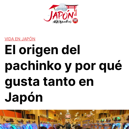
S
a
l
t
a
r
VIDA EN JAPÓN
El origen del
a
l
c
pachinko y por qué
o
n
gusta tanto en
t
e
Japón
n
i
d
o