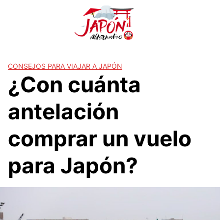
S
a
l
t
a
r
CONSEJOS PARA VIAJAR A JAPÓN
¿Con cuánta
a
l
c
antelación
o
n
comprar un vuelo
t
e
para Japón?
n
i
d
o