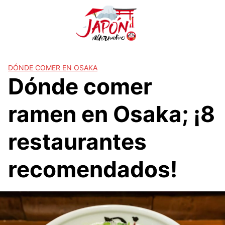
S
a
l
t
a
r
DÓNDE COMER EN OSAKA
Dónde comer
a
l
c
ramen en Osaka; ¡8
o
n
restaurantes
t
e
recomendados!
n
i
d
o