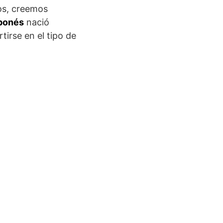
os, creemos
aponés
nació
irse en el tipo de