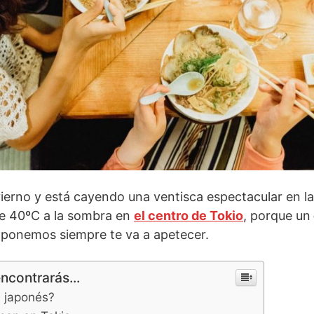
ierno y está cayendo una ventisca espectacular en la c
e 40ºC a la sombra en
el centro de Tokio
, porque un
oponemos siempre te va a apetecer.
encontrarás...
 japonés?