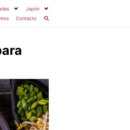
ades
Japón
omos
Contacto
para