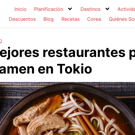
Inicio
Planificación
Destinos
Activid
Descuentos
Blog
Recetas
Corea
Quiénes S
O
ejores restaurantes 
amen en Tokio