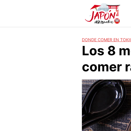
S
a
l
t
a
r
DONDE COMER EN TOKI
a
Los 8 m
l
c
comer r
o
n
t
e
n
i
d
o