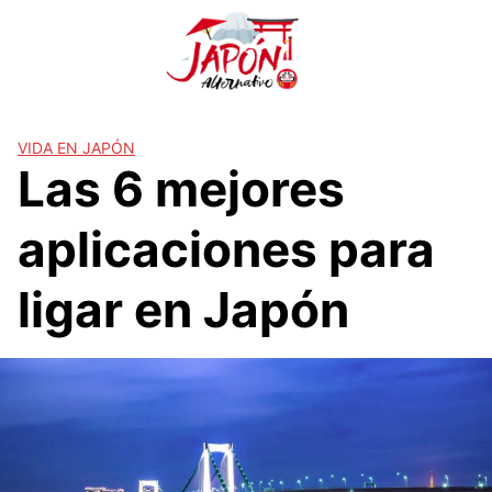
S
a
l
t
a
r
VIDA EN JAPÓN
Las 6 mejores
a
l
c
aplicaciones para
o
n
ligar en Japón
t
e
n
i
d
o