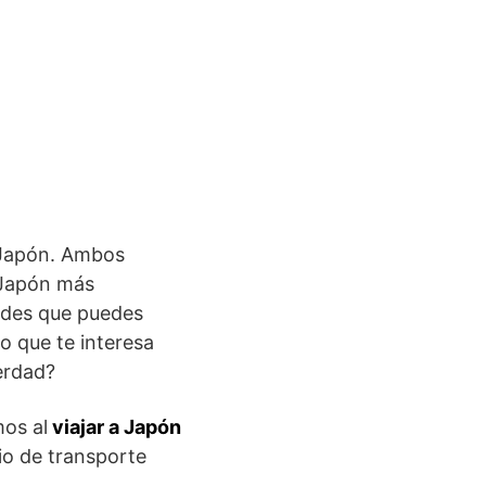
a Japón. Ambos
l Japón más
dades que puedes
o que te interesa
erdad?
os al
viajar a Japón
io de transporte