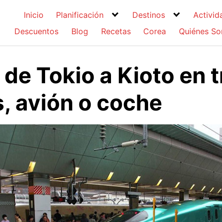
Inicio
Planificación
Destinos
Activid
Descuentos
Blog
Recetas
Corea
Quiénes S
de Tokio a Kioto en t
, avión o coche