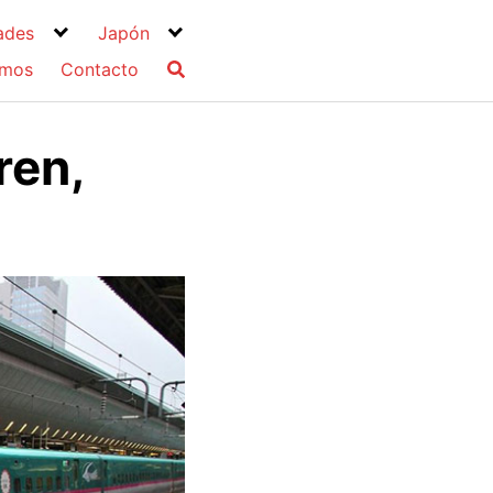
ades
Japón
omos
Contacto
ren,