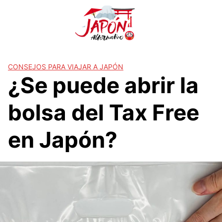
S
a
l
t
a
r
CONSEJOS PARA VIAJAR A JAPÓN
¿Se puede abrir la
a
l
c
bolsa del Tax Free
o
n
en Japón?
t
e
n
i
d
o