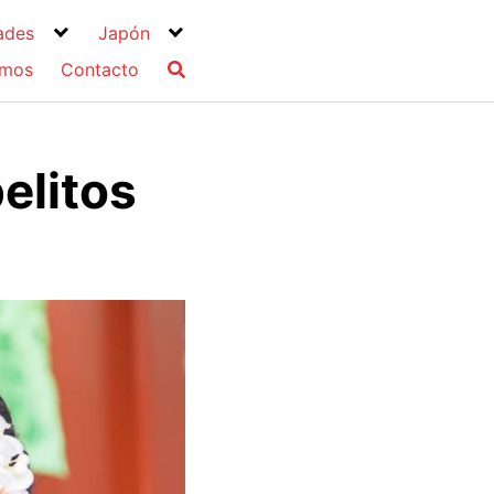
ades
Japón
omos
Contacto
elitos