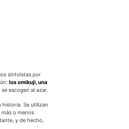
ios sintoístas por
mún:
los omikuji, una
 se escogen al azar.
historia. Se utilizan
e más o menos
tante, y de hecho,