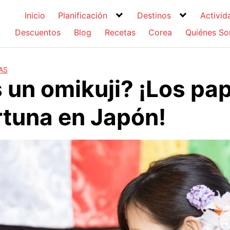
Inicio
Planificación
Destinos
Activid
Descuentos
Blog
Recetas
Corea
Quiénes S
AS
 un omikuji? ¡Los pap
ortuna en Japón!