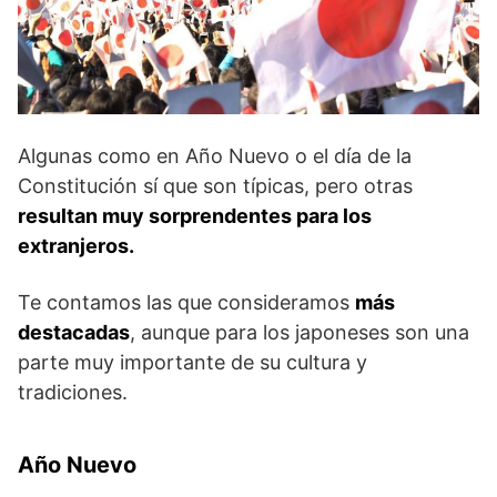
23 de septiembre
no Hi
Festivos de octubre
2º lunes de
Día del Deporte y la Salud – Taiiku no
octubre (12 de
Hi
Algunas como en Año Nuevo o el día de la
octubre )
Constitución sí que son típicas, pero otras
Festivos de noviembre
resultan muy sorprendentes para los
extranjeros.
Día de la cultura – Bunka no Hi
3 de noviembre
Día de agradecimiento por el Trabajo –
Te contamos las que consideramos
más
23 de noviembre
Kinro Kansha no Hi
destacadas
, aunque para los japoneses son una
parte muy importante de su cultura y
tradiciones.
Año Nuevo