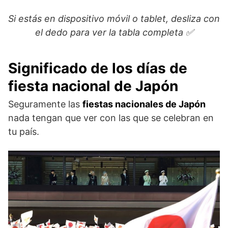
Si estás en dispositivo móvil o tablet, desliza con
Día de la Naturaleza – Midori no Hi
4 de mayo
el dedo para ver la tabla completa ✅
Día del niño – Kodomo no Hi
5 de mayo
Festivos de julio
Significado de los días de
3º lunes de julio
fiesta nacional de Japón
Día del mar – Umi no Hi
(20 de julio)
Seguramente las
fiestas nacionales de Japón
Festivos de agosto
nada tengan que ver con las que se celebran en
tu país.
Día de la montaña – Yama no Hi
11 de agosto
Festivos de septiembre
3º lunes de
Día de Respeto a las Personas
septiembre (21
Mayores – Keiro no Hi
de septiembre)
Día del equinoccio de otoño – Shubun