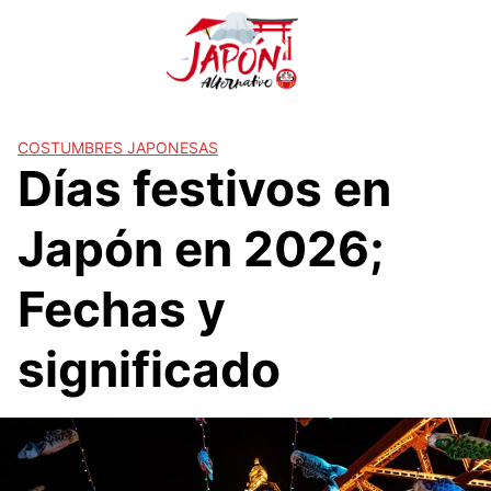
S
a
l
t
a
r
COSTUMBRES JAPONESAS
Días festivos en
a
l
c
Japón en 2026;
o
n
Fechas y
t
e
significado
n
i
d
o