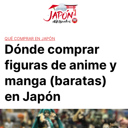
S
a
l
t
a
r
QUÉ COMPRAR EN JAPÓN
Dónde comprar
a
l
c
figuras de anime y
o
n
manga (baratas)
t
e
en Japón
n
i
d
o