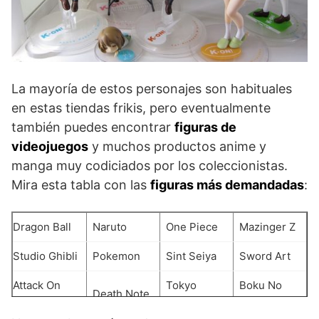
La mayoría de estos personajes son habituales
en estas tiendas frikis, pero eventualmente
también puedes encontrar
figuras de
videojuegos
y muchos productos anime y
manga muy codiciados por los coleccionistas.
Mira esta tabla con las
figuras más demandadas
:
Dragon Ball
Naruto
One Piece
Mazinger Z
Studio Ghibli
Pokemon
Sint Seiya
Sword Art
Attack On
Tokyo
Boku No
Death Note
Titan
Ghoul
Hero