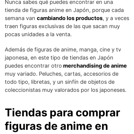
Nunca sabes qué puedes encontrar en una
One Puch
Bleach
Sailor Moon
Sakura
tienda de figuras anime en Japón, porque cada
Man
semana van
cambiando los productos
, y a veces
Doraemon y
traen figuras exclusivas de las que sacan muy
Evangelion
Fairy Tail
Berserk
otros…
pocas unidades a la venta.
Además de figuras de anime, manga, cine y tv
japonesa, en este tipo de tiendas en Japón
puedes encontrar otro
merchandising de anime
muy variado. Peluches, cartas, accesorios de
todo tipo, libretas, y un sinfín de objetos de
coleccionistas muy valorados por los japoneses.
Tiendas para comprar
figuras de anime en