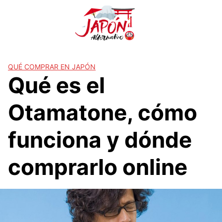
S
a
l
t
a
r
QUÉ COMPRAR EN JAPÓN
Qué es el
a
l
c
Otamatone, cómo
o
n
funciona y dónde
t
e
comprarlo online
n
i
d
o