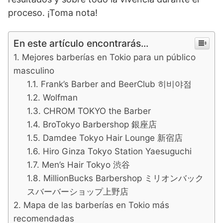
proceso. ¡Toma nota!
En este artículo encontrarás...
Mejores barberías en Tokio para un público
masculino
Frank’s Barber and BeerClub 히비야점
Wolfman
CHROM TOKYO the Barber
BroTokyo Barbershop 銀座店
Damdee Tokyo Hair Lounge 新宿店
Hiro Ginza Tokyo Station Yaesuguchi
Men’s Hair Tokyo 渋谷
MillionBucks Barbershop ミリオンバック
スバーバーショップ上野店
Mapa de las barberías en Tokio más
recomendadas