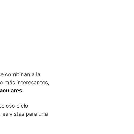
se combinan a la
lo más interesantes,
taculares
.
ecioso cielo
res vistas para una