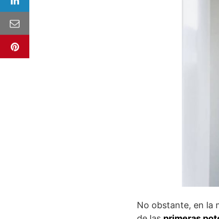
No obstante, en la 
de las
primeras po