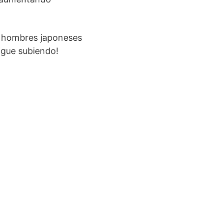
os hombres japoneses
igue subiendo!