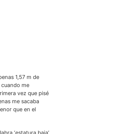
apenas 1,57 m de
o cuando me
primera vez que pisé
penas me sacaba
enor que en el
labra ‘estatura baja’