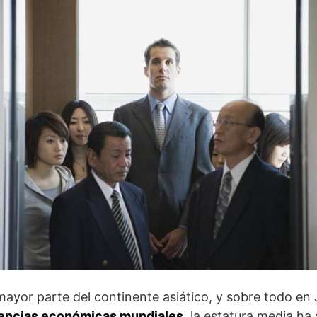
mayor parte del continente asiático, y sobre todo en
tencias económicas mundiales
, la estatura media h