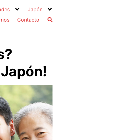
ades
Japón
omos
Contacto
s?
 Japón!