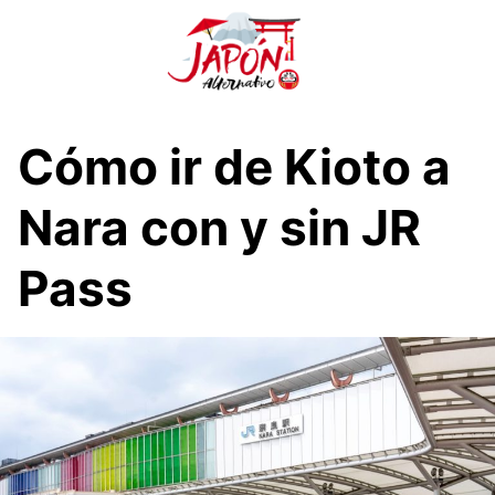
S
a
l
t
a
r
Cómo ir de Kioto a
a
l
Nara con y sin JR
c
o
Pass
n
t
e
n
i
d
o