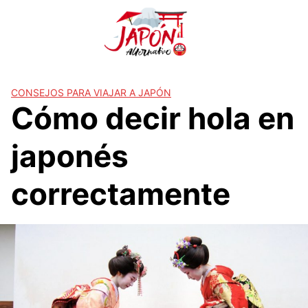
S
a
l
t
a
r
CONSEJOS PARA VIAJAR A JAPÓN
Cómo decir hola en
a
l
c
japonés
o
n
correctamente
t
e
n
i
d
o