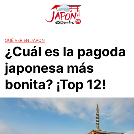
S
a
l
t
a
r
QUÉ VER EN JAPÓN
¿Cuál es la pagoda
a
l
c
japonesa más
o
n
bonita? ¡Top 12!
t
e
n
i
d
o