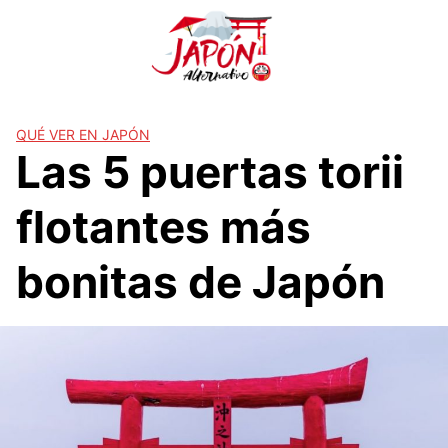
S
a
l
t
a
r
QUÉ VER EN JAPÓN
Las 5 puertas torii
a
l
c
flotantes más
o
n
bonitas de Japón
t
e
n
i
d
o