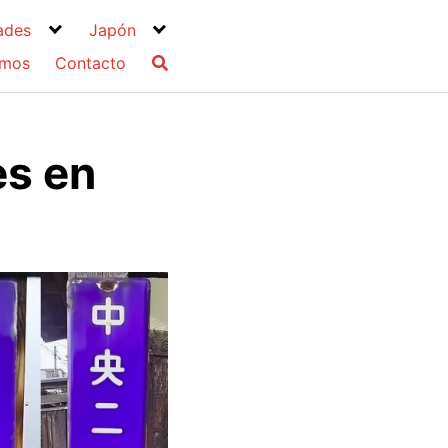
ades
Japón
omos
Contacto
es en