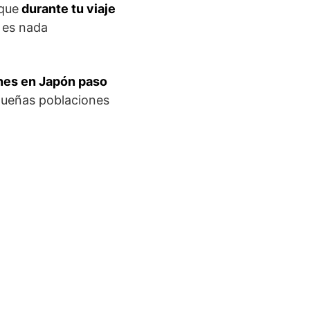
 que
durante tu viaje
 es nada
ones en Japón paso
queñas poblaciones