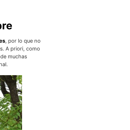
bre
les
, por lo que no
s. A priori, como
s de muchas
nal.