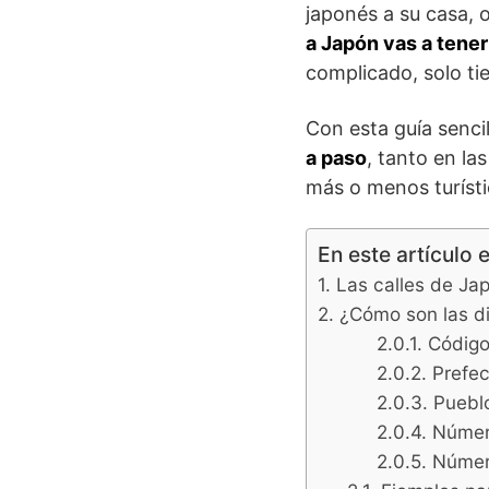
japonés a su casa, 
a Japón vas a tener
complicado, solo ti
Con esta guía senci
a paso
, tanto en l
más o menos turísti
En este artículo 
Las calles de Ja
¿Cómo son las d
Código
Prefec
Puebl
Número
Número