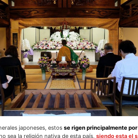
unerales japoneses, estos
se rigen principalmente por 
o sea la religión nativa de esta país,
siendo esta el 