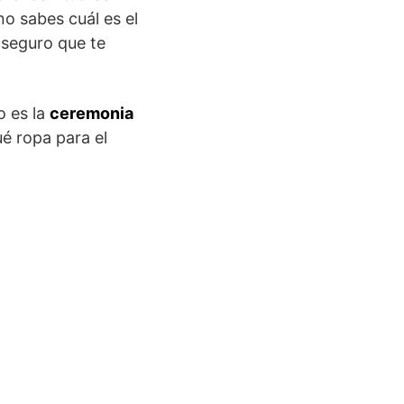
no sabes cuál es el
 seguro que te
o es la
ceremonia
ué ropa para el
!