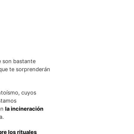
e son bastante
 que te sorprenderán
intoísmo, cuyos
estamos
ón
la incineración
a.
re los rituales