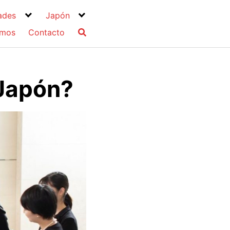
ades
Japón
omos
Contacto
 Japón?