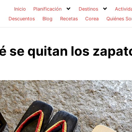
Inicio
Planificación
Destinos
Activid
Descuentos
Blog
Recetas
Corea
Quiénes S
é se quitan los zapat