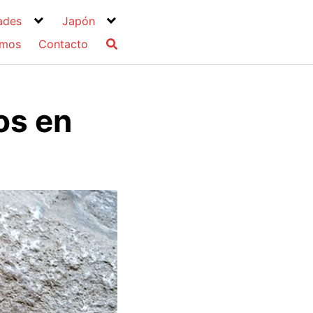
ades
Japón
omos
Contacto
os en