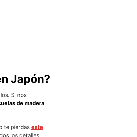
 en Japón?
los. Si nos
suelas de madera
o te pierdas
este
os los detalles.