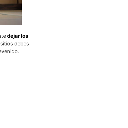
nte
dejar los
sitios debes
revenido.