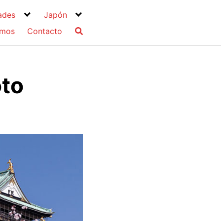
ades
Japón
omos
Contacto
oto