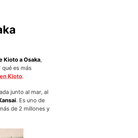
aka
e Kioto a Osaka
,
r qué es más
 en Kioto
.
da junto al mar, al
Kansai
. Es uno de
más de 2 millones y