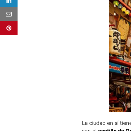
La ciudad en sí tie
son el
castillo de 