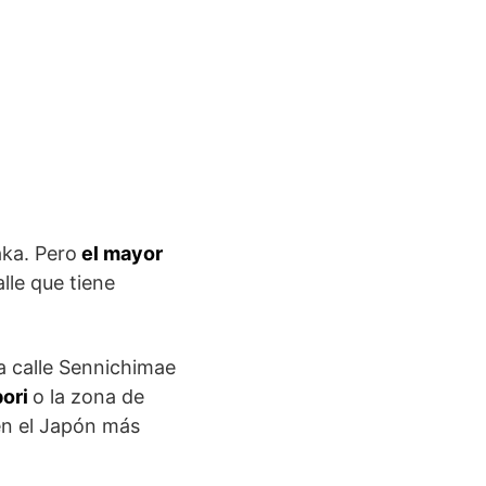
ka. Pero
el mayor
alle que tiene
la calle Sennichimae
bori
o la zona de
en el Japón más