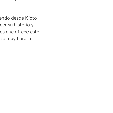
iendo desde Kioto
er su historia y
des que ofrece este
cio muy barato.