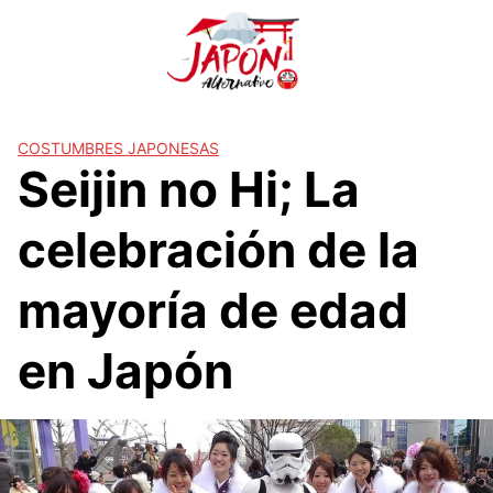
S
a
l
t
a
r
COSTUMBRES JAPONESAS
Seijin no Hi; La
a
l
c
celebración de la
o
n
mayoría de edad
t
e
en Japón
n
i
d
o