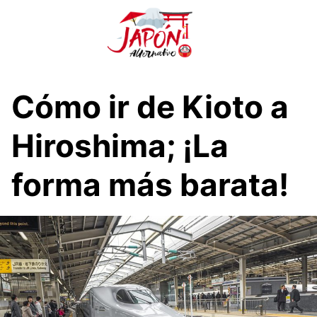
S
a
l
t
a
r
Cómo ir de Kioto a
a
l
Hiroshima; ¡La
c
o
forma más barata!
n
t
e
n
i
d
o