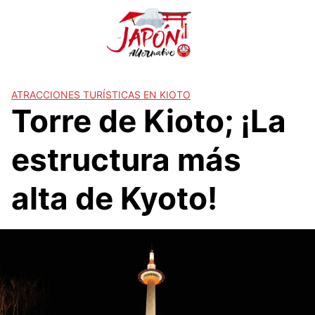
S
a
l
t
a
r
ATRACCIONES TURÍSTICAS EN KIOTO
Torre de Kioto; ¡La
a
l
c
estructura más
o
n
alta de Kyoto!
t
e
n
i
d
o