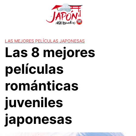
S
a
l
t
a
r
LAS MEJORES PELÍCULAS JAPONESAS
Las 8 mejores
a
l
c
películas
o
n
románticas
t
e
juveniles
n
i
d
japonesas
o