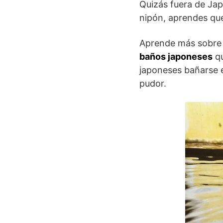
Quizás fuera de Jap
nipón, aprendes que
Aprende más sobre l
baños japoneses
qu
japoneses bañarse e
pudor.