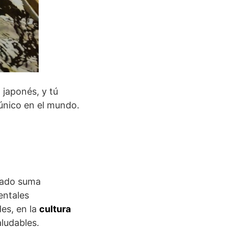
 japonés, y tú
 único en el mundo.
 dado suma
entales
es, en la
cultura
ludables.