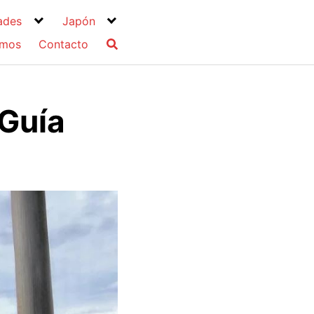
ades
Japón
omos
Contacto
 Guía