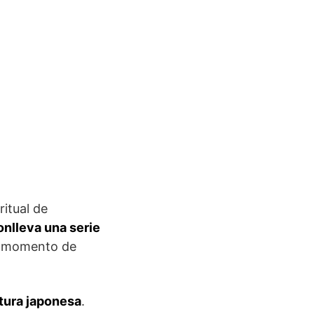
itual de
onlleva una serie
n momento de
ltura japonesa
.