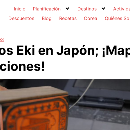
Inicio
Planificación
Destinos
Activid
Descuentos
Blog
Recetas
Corea
Quiénes S
AS
los Eki en Japón; ¡Ma
aciones!