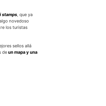
i stamps
, que ya
s algo novedoso
e los turistas
ores sellos allá
s de
un mapa y una