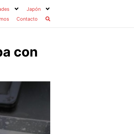
ades
Japón
omos
Contacto
pa con