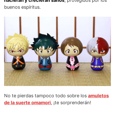
nacieran y crecieran sanos
, protegidos por los
buenos espíritus.
No te pierdas tampoco todo sobre los
amuletos
de la suerte omamori
, ¡te sorprenderán!