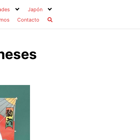
ades
Japón
omos
Contacto
oneses