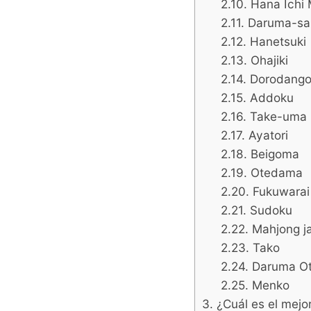
Hana Ichi
Daruma-sa
Hanetsuki
Ohajiki
Dorodang
Addoku
Take-uma
Ayatori
Beigoma
Otedama
Fukuwarai
Sudoku
Mahjong j
Tako
Daruma Ot
Menko
¿Cuál es el mejo