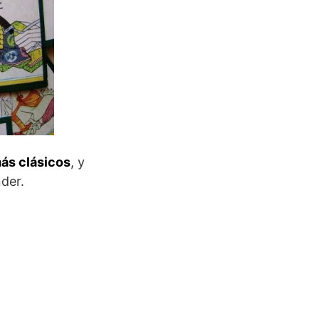
más clásicos
, y
der.