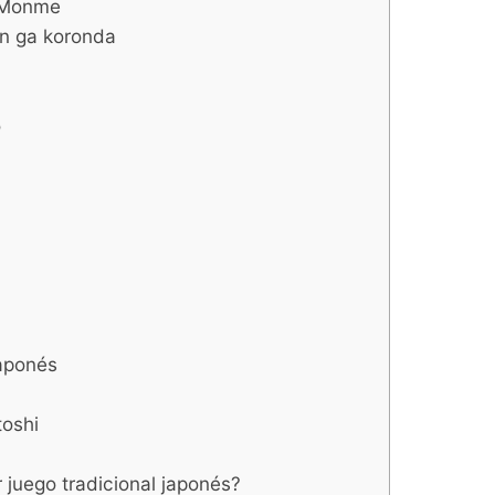
 Monme
n ga koronda
o
aponés
oshi
r juego tradicional japonés?