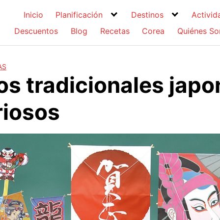
Inicio
Planificación
Destinos
Activid
Descuentos
Blog
Recetas
Corea
Quiénes S
AS
os tradicionales jap
riosos