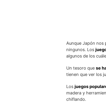
Aunque Japón nos pa
ningunos. Los
juego
algunos de los cuál
Un tesoro que
se h
tienen que ver los 
Los
juegos popular
madera y herramient
chiflando.