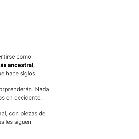
ertirse como
más ancestral
,
e hace siglos.
 sorprenderán. Nada
os en occidente.
al, con piezas de
s les siguen