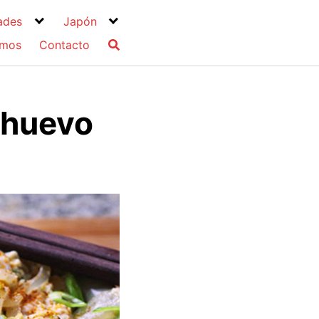
ades
Japón
omos
Contacto
 huevo