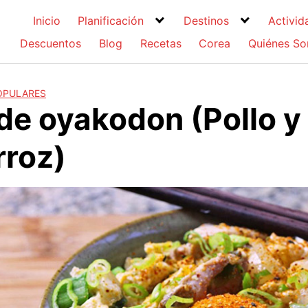
Inicio
Planificación
Destinos
Activid
Descuentos
Blog
Recetas
Corea
Quiénes S
OPULARES
de oyakodon (Pollo y
rroz)