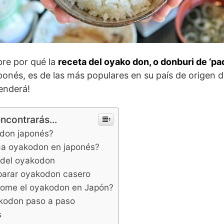
re por qué la
receta del oyako don, o donburi de ‘pad
ponés, es de las más populares en su país de origen
enderá!
encontrarás...
odon japonés?
ica oyakodon en japonés?
n del oyakodon
parar oyakodon casero
ome el oyakodon en Japón?
kodon paso a paso
s