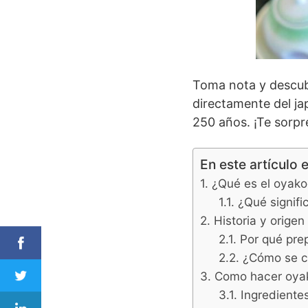
Toma nota y descub
directamente del ja
250 años. ¡Te sorpr
En este artículo 
¿Qué es el oyak
¿Qué signif
Historia y orige
Por qué pre
¿Cómo se c
Como hacer oya
Ingrediente