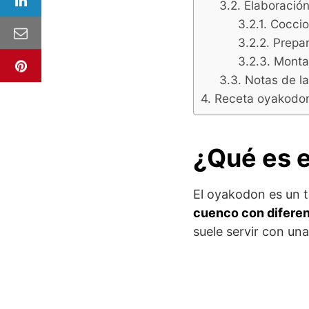
Elaboració
Coccio
Prepa
Montaj
Notas de l
Receta oyakodon
¿Qué es 
El oyakodon es un t
cuenco con diferen
suele servir con un