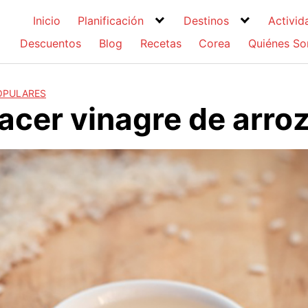
Inicio
Planificación
Destinos
Activid
Descuentos
Blog
Recetas
Corea
Quiénes S
OPULARES
cer vinagre de arro