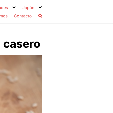
ades
Japón
omos
Contacto
z casero