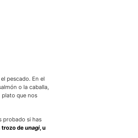
 el pescado. En el
almón o la caballa,
n plato que nos
s probado si has
n trozo de
unagi
, u