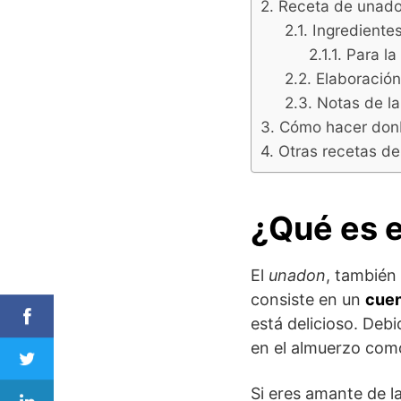
Receta de unado
Ingrediente
Para la
Elaboración
Notas de l
Cómo hacer donb
Otras recetas de
¿Qué es 
El
unadon
, tambié
consiste en un
cuen
está delicioso. Deb
en el almuerzo como
Si eres amante de l