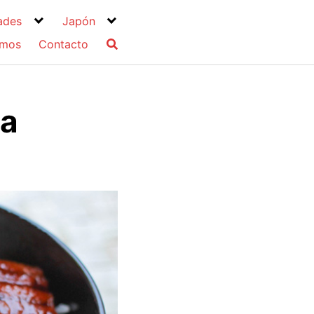
ades
Japón
omos
Contacto
la