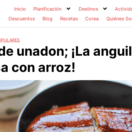
Inicio
Planificación
Destinos
Activid
Descuentos
Blog
Recetas
Corea
Quiénes S
OPULARES
de unadon; ¡La angui
a con arroz!