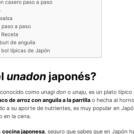
n casero paso a paso
s
 salsa
 paso a paso
a Receta
uri de anguila
 bol típicas de Japón
el
unadon
japonés?
n conocido como
unagi don
o
unaju
, es un plato típic
co de arroz con anguila a la parrilla
o hecha al horno
ido a su aporte de nutrientes, es muy popular en Jap
 en la cena.
a
cocina japonesa
, seguro que sabes que en Japón 