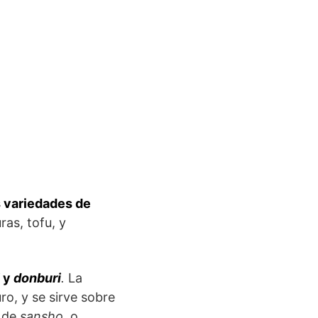
 variedades de
ras, tofu, y
y
donburi
.
La
ro, y se sirve sobre
a de
sansho
, o