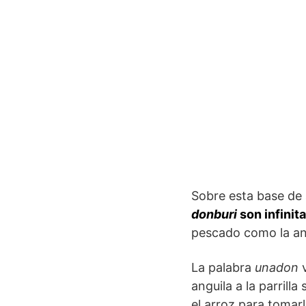
Sobre esta base de 
donburi
son infinit
pescado como la an
La palabra
unadon
v
anguila a la parrill
el arroz para tomar