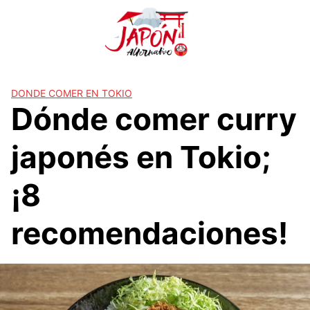
S
a
l
t
a
r
DONDE COMER EN TOKIO
Dónde comer curry
a
l
c
japonés en Tokio;
o
n
¡8
t
e
recomendaciones!
n
i
d
o